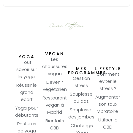
VEGAN
YOGA
Les
Tout
chaussures
MES
LIFESTYLE
savoir sur
PROGRAMMES
vegan
Comment
le yoga
Gestion
éviter le
Devenir
Réussir le
stress
stress ?
végétarien
grand
Souplesse
Augmenter
Restaurant
écart
du dos
son taux
vegan à
Yoga pour
Souplesse
vibratoire
Madrid
débutants
des jambes
Utiliser le
Bienfaits
Postures
Challenge
CBD
CBD
de yoga