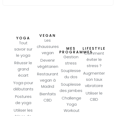
VEGAN
YOGA
Les
Tout
chaussures
MES
LIFESTYLE
savoir sur
PROGRAMMES
vegan
Comment
le yoga
Gestion
éviter le
Devenir
Réussir le
stress
stress ?
végétarien
grand
Souplesse
Augmenter
Restaurant
écart
du dos
son taux
vegan à
Yoga pour
Souplesse
vibratoire
Madrid
débutants
des jambes
Utiliser le
Bienfaits
Postures
Challenge
CBD
CBD
de yoga
Yoga
Utiliser les
Workout