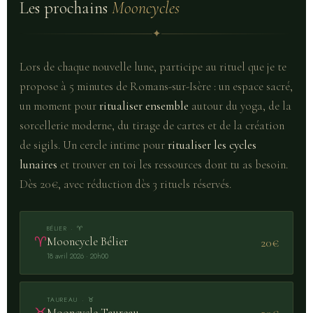
Les prochains
Mooncycles
✦
Lors de chaque nouvelle lune, participe au rituel que je te
propose à 5 minutes de Romans-sur-Isère : un espace sacré,
un moment pour
ritualiser ensemble
autour du yoga, de la
sorcellerie moderne, du tirage de cartes et de la création
de sigils. Un cercle intime pour
ritualiser les cycles
lunaires
et trouver en toi les ressources dont tu as besoin.
Dès 20€, avec réduction dès 3 rituels réservés.
BÉLIER · ♈
♈
Mooncycle Bélier
20€
18 avril 2026 · 20h00
TAUREAU · ♉
Mooncycle Taureau