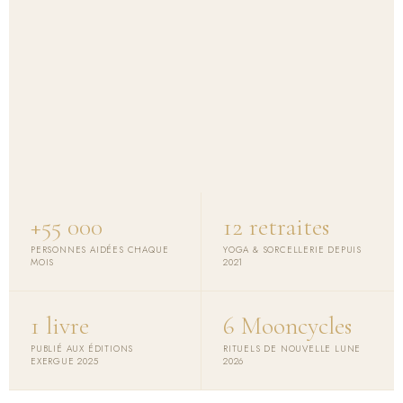
+55 000
12 retraites
CAMILLE COTTANI · PROFESSEURE DE YOGA · AUTRICE · CO-
FONDATRICE KRUH BAHINI
PERSONNES AIDÉES CHAQUE
YOGA & SORCELLERIE DEPUIS
Trouve ta force —
MOIS
2021
par le mouvement,
1 livre
6 Mooncycles
les rituels et la sororité
PUBLIÉ AUX ÉDITIONS
RITUELS DE NOUVELLE LUNE
EXERGUE 2025
2026
Yoga, sorcellerie féministe, retraites dans le Vercors et
rituels de nouvelle lune en présentiel.