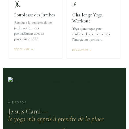
🤸
⚡
Souplesse des Jambes
Challenge Yoga
Workout
Retrouve la souplesse de tes
jambes et étire-toi
Yoga dynamique pour
profondément avec ce
renforcer le corps et booster
programme dédié.
l’énergie au quotidien.
DÉCOUVRIR →
DÉCOUVRIR →
À PROPOS
Je suis Cami —
le yoga m’a appris à prendre de la place