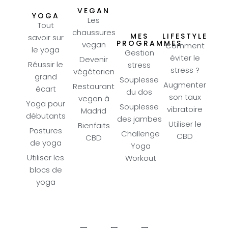
VEGAN
YOGA
Les
Tout
chaussures
MES
LIFESTYLE
savoir sur
PROGRAMMES
vegan
Comment
le yoga
Gestion
éviter le
Devenir
Réussir le
stress
stress ?
végétarien
grand
Souplesse
Augmenter
Restaurant
écart
du dos
son taux
vegan à
Yoga pour
Souplesse
vibratoire
Madrid
débutants
des jambes
Utiliser le
Bienfaits
Postures
Challenge
CBD
CBD
de yoga
Yoga
Utiliser les
Workout
blocs de
yoga