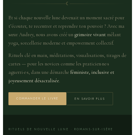
☾
Et si chaque nouvelle lune devenait un moment sacré pour
t’écouter, te recentrer et reprendre ton pouvoir ? Avec ma
sœur Audrey, nous avons créé un
grimoire vivant
mêlant
yoga, sorcellerie moderne et empowerment collectif.
Rituels clé en main, méditations, visualisations, tirages de
cartes — pour les novices comme les praticien·ne·s
aguerri·e·s, dans une démarche
féministe, inclusive et
joyeusement désacralisée
.
COMMANDER LE LIVRE
EN SAVOIR PLUS
RITUELS DE NOUVELLE LUNE · ROMANS-SUR-ISÈRE