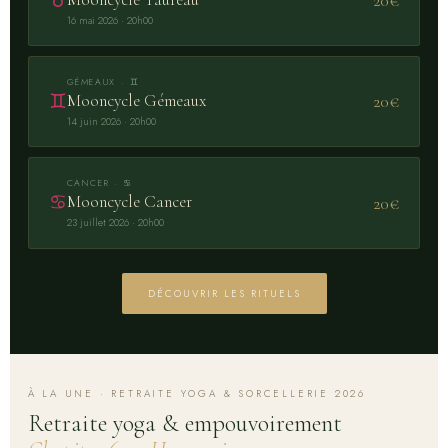
♉
20€
16 mai 2026 · 20h00
GÉMEAUX · ♊
♊
Mooncycle Gémeaux
20€
14 juin 2026 · 20h00
CANCER · ♋
♋
Mooncycle Cancer
20€
23 juillet 2026 · 20h00
DÉCOUVRIR LES RITUELS
À LA UNE · RETRAITE YOGA & SORCELLERIE 2026
Retraite yoga & empouvoirement