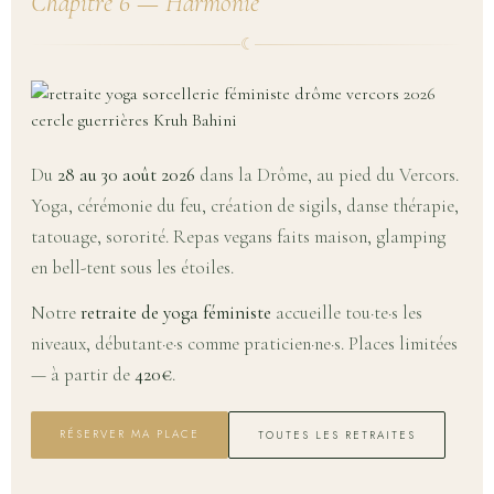
Chapitre 6 — Harmonie
☾
Du
28 au 30 août 2026
dans la Drôme, au pied du Vercors.
Yoga, cérémonie du feu, création de sigils, danse thérapie,
tatouage, sororité. Repas vegans faits maison, glamping
en bell-tent sous les étoiles.
Notre
retraite de yoga féministe
accueille tou·te·s les
niveaux, débutant·e·s comme praticien·ne·s. Places limitées
— à partir de
420€
.
RÉSERVER MA PLACE
TOUTES LES RETRAITES