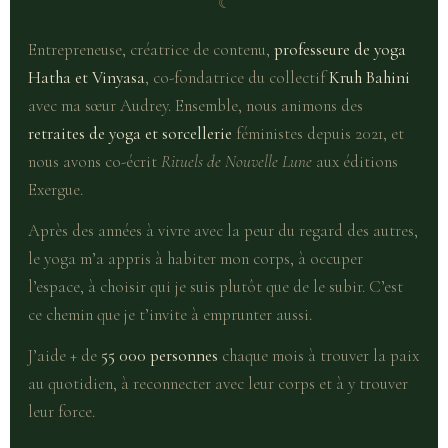
☾
Entrepreneuse, créatrice de contenu,
professeure de yoga
Hatha et Vinyasa
, co-fondatrice du collectif
Kruh Bahini
avec ma sœur Audrey. Ensemble, nous animons des
retraites de yoga et sorcellerie
féministes depuis 2021, et
nous avons co-écrit
Rituels de Nouvelle Lune
aux éditions
Exergue.
Après des années à vivre avec la peur du regard des autres,
le yoga m’a appris à habiter mon corps, à occuper
l’espace, à choisir qui je suis plutôt que de le subir. C’est
ce chemin que je t’invite à emprunter aussi.
J’aide + de
55 000 personnes
chaque mois à trouver la paix
au quotidien, à reconnecter avec leur corps et à y trouver
leur force.