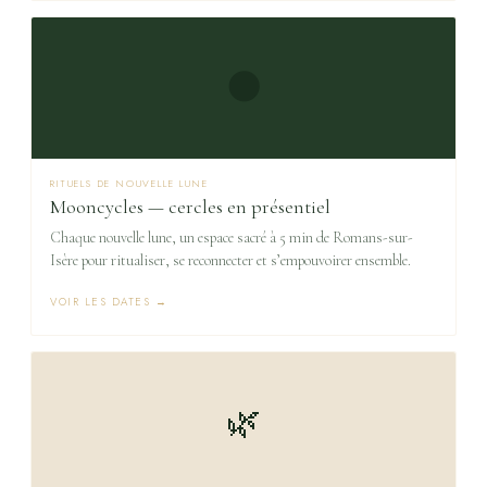
🌑
RITUELS DE NOUVELLE LUNE
Mooncycles — cercles en présentiel
Chaque nouvelle lune, un espace sacré à 5 min de Romans-sur-
Isère pour ritualiser, se reconnecter et s’empouvoirer ensemble.
VOIR LES DATES →
🌿