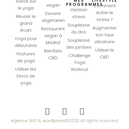
MES
LIFESTYLE
savoir sur
PROGRAMMES
vegan
Comment
le yoga
Gestion
éviter le
Devenir
Réussir le
stress
stress ?
végétarien
grand
Souplesse
Augmenter
Restaurant
écart
du dos
son taux
vegan à
Yoga pour
Souplesse
vibratoire
Madrid
débutants
des jambes
Utiliser le
Bienfaits
Postures
Challenge
CBD
CBD
de yoga
Yoga
Utiliser les
Workout
blocs de
yoga
Agence SEO & wordpress
©2026 All rights reserved