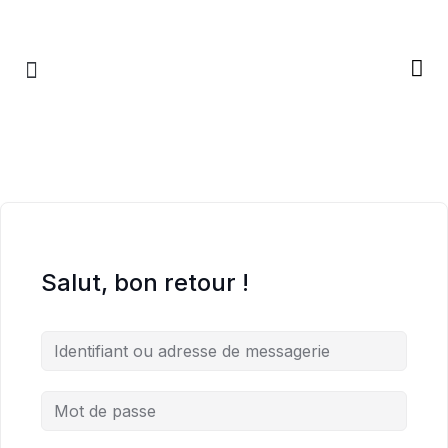
RETRAITES & RITUELS
Salut, bon retour !