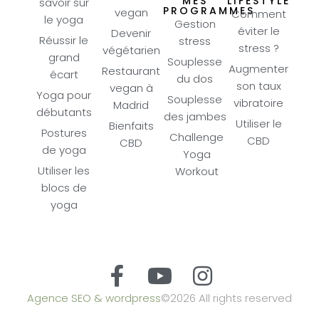
MES
LIFESTYLE
savoir sur
PROGRAMMES
vegan
Comment
le yoga
Gestion
éviter le
Devenir
Réussir le
stress
stress ?
végétarien
grand
Souplesse
Augmenter
Restaurant
écart
du dos
son taux
vegan à
Yoga pour
Souplesse
vibratoire
Madrid
débutants
des jambes
Utiliser le
Bienfaits
Postures
Challenge
CBD
CBD
de yoga
Yoga
Utiliser les
Workout
blocs de
yoga
Agence SEO & wordpress
©2026 All rights reserved