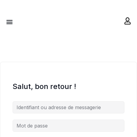
RETRAITES & RITUELS
Salut, bon retour !