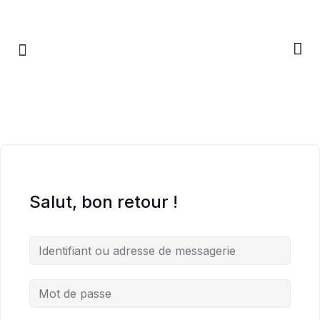
RETRAITES & RITUELS
Salut, bon retour !