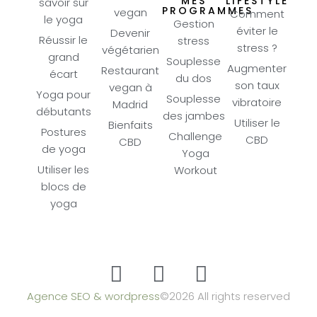
MES
LIFESTYLE
savoir sur
PROGRAMMES
vegan
Comment
le yoga
Gestion
éviter le
Devenir
Réussir le
stress
stress ?
végétarien
grand
Souplesse
Augmenter
Restaurant
écart
du dos
son taux
vegan à
Yoga pour
Souplesse
vibratoire
Madrid
débutants
des jambes
Utiliser le
Bienfaits
Postures
Challenge
CBD
CBD
de yoga
Yoga
Utiliser les
Workout
blocs de
yoga
Agence SEO & wordpress
©2026 All rights reserved