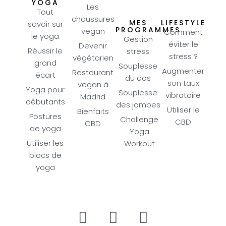
YOGA
Les
Tout
chaussures
MES
LIFESTYLE
savoir sur
PROGRAMMES
vegan
Comment
le yoga
Gestion
éviter le
Devenir
Réussir le
stress
stress ?
végétarien
grand
Souplesse
Augmenter
Restaurant
écart
du dos
son taux
vegan à
Yoga pour
Souplesse
vibratoire
Madrid
débutants
des jambes
Utiliser le
Bienfaits
Postures
Challenge
CBD
CBD
de yoga
Yoga
Utiliser les
Workout
blocs de
yoga