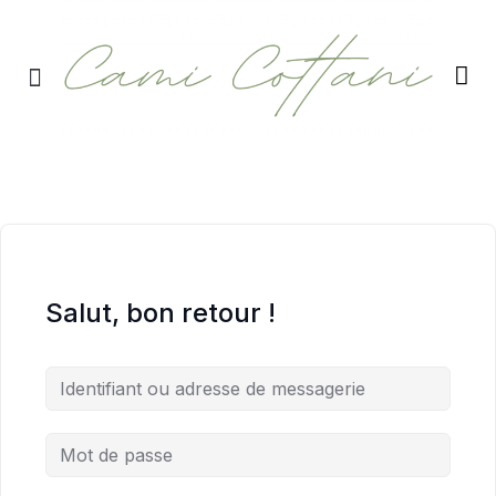
RETRAITES & RITUELS
Salut, bon retour !