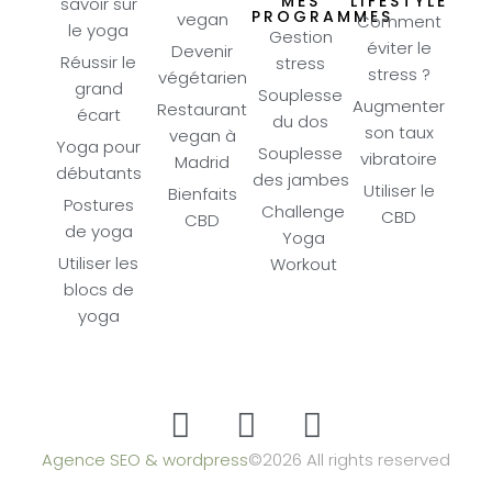
MES
LIFESTYLE
savoir sur
PROGRAMMES
vegan
Comment
le yoga
Gestion
éviter le
Devenir
Réussir le
stress
stress ?
végétarien
grand
Souplesse
Augmenter
Restaurant
écart
du dos
son taux
vegan à
Yoga pour
Souplesse
vibratoire
Madrid
débutants
des jambes
Utiliser le
Bienfaits
Postures
Challenge
CBD
CBD
de yoga
Yoga
Utiliser les
Workout
blocs de
yoga
Agence SEO & wordpress
©2026 All rights reserved