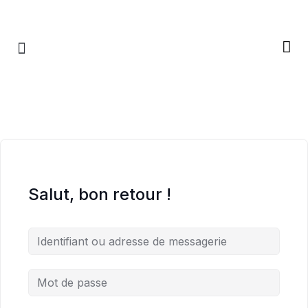
RETRAITES & RITUELS
Salut, bon retour !