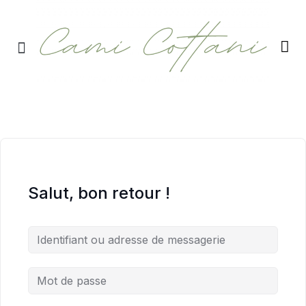
RETRAITES & RITUELS
Salut, bon retour !