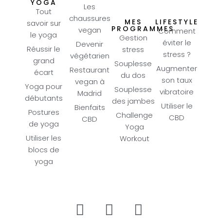
YOGA
Les
Tout
chaussures
MES
LIFESTYLE
savoir sur
PROGRAMMES
vegan
Comment
le yoga
Gestion
éviter le
Devenir
Réussir le
stress
stress ?
végétarien
grand
Souplesse
Augmenter
Restaurant
écart
du dos
son taux
vegan à
Yoga pour
Souplesse
vibratoire
Madrid
débutants
des jambes
Utiliser le
Bienfaits
Postures
Challenge
CBD
CBD
de yoga
Yoga
Utiliser les
Workout
blocs de
yoga