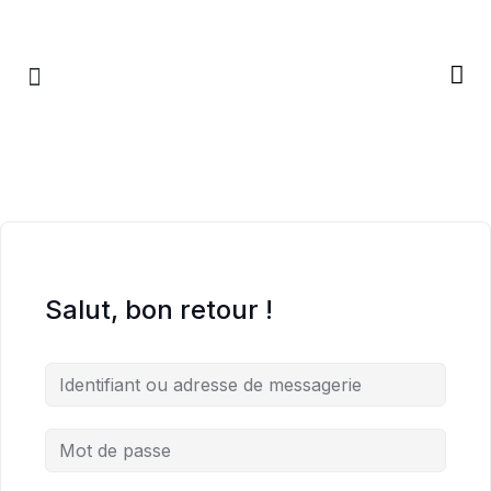
RETRAITES & RITUELS
Salut, bon retour !