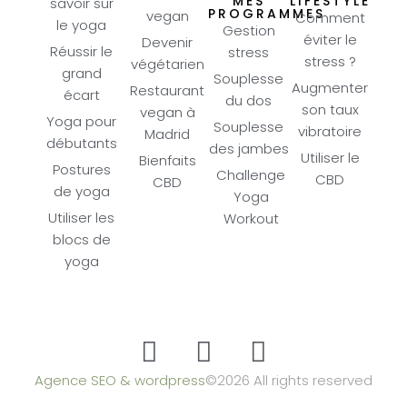
MES
LIFESTYLE
savoir sur
PROGRAMMES
vegan
Comment
le yoga
Gestion
éviter le
Devenir
Réussir le
stress
stress ?
végétarien
grand
Souplesse
Augmenter
Restaurant
écart
du dos
son taux
vegan à
Yoga pour
Souplesse
vibratoire
Madrid
débutants
des jambes
Utiliser le
Bienfaits
Postures
Challenge
CBD
CBD
de yoga
Yoga
Utiliser les
Workout
blocs de
yoga
Agence SEO & wordpress
©2026 All rights reserved