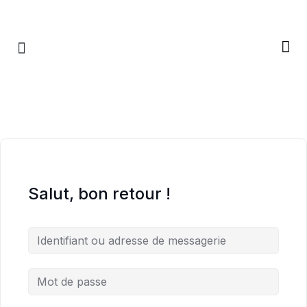
RETRAITES & RITUELS
Salut, bon retour !