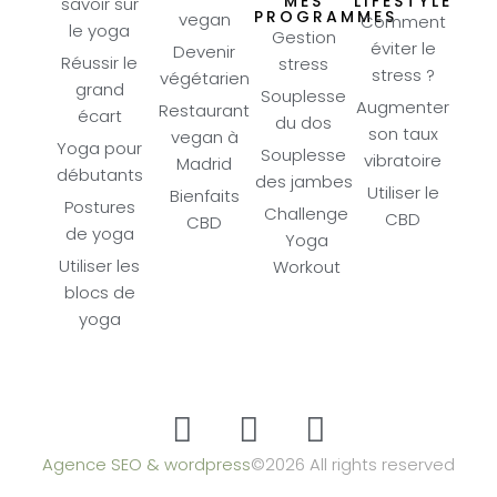
MES
LIFESTYLE
savoir sur
PROGRAMMES
vegan
Comment
le yoga
Gestion
éviter le
Devenir
Réussir le
stress
stress ?
végétarien
grand
Souplesse
Augmenter
Restaurant
écart
du dos
son taux
vegan à
Yoga pour
Souplesse
vibratoire
Madrid
débutants
des jambes
Utiliser le
Bienfaits
Postures
Challenge
CBD
CBD
de yoga
Yoga
Utiliser les
Workout
blocs de
yoga
Agence SEO & wordpress
©2026 All rights reserved