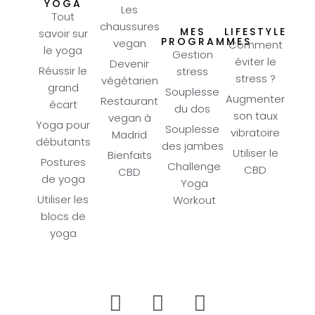
YOGA
Les
Tout
chaussures
MES
LIFESTYLE
savoir sur
PROGRAMMES
vegan
Comment
le yoga
Gestion
éviter le
Devenir
Réussir le
stress
stress ?
végétarien
grand
Souplesse
Augmenter
Restaurant
écart
du dos
son taux
vegan à
Yoga pour
Souplesse
vibratoire
Madrid
débutants
des jambes
Utiliser le
Bienfaits
Postures
Challenge
CBD
CBD
de yoga
Yoga
Utiliser les
Workout
blocs de
yoga