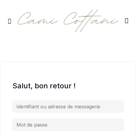
RETRAITES & RITUELS
Salut, bon retour !