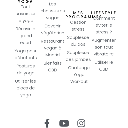
YOGA
Les
Tout
chaussures
MES
LIFESTYLE
savoir sur
PROGRAMMES
vegan
Comment
le yoga
Gestion
éviter le
Devenir
Réussir le
stress
stress ?
végétarien
grand
Souplesse
Augmenter
Restaurant
écart
du dos
son taux
vegan à
Yoga pour
Souplesse
vibratoire
Madrid
débutants
des jambes
Utiliser le
Bienfaits
Postures
Challenge
CBD
CBD
de yoga
Yoga
Utiliser les
Workout
blocs de
yoga