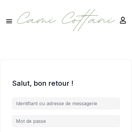
RETRAITES & RITUELS
Salut, bon retour !