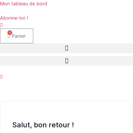
Aller
Mon tableau de bord
au
contenu
Abonne-toi !
0
Panier
Salut, bon retour !