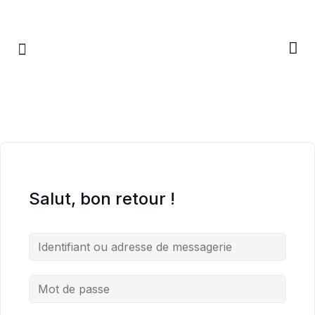
RETRAITES & RITUELS
Salut, bon retour !