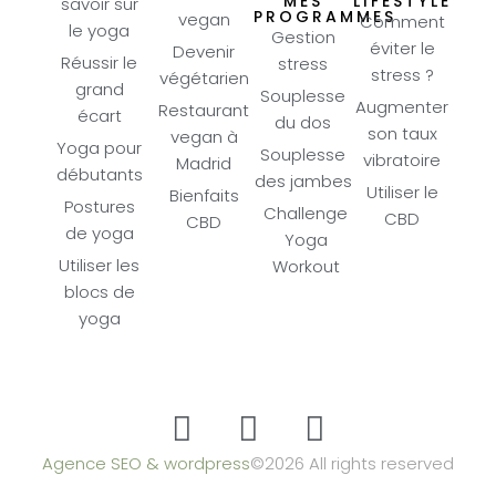
MES
LIFESTYLE
savoir sur
PROGRAMMES
vegan
Comment
le yoga
Gestion
éviter le
Devenir
Réussir le
stress
stress ?
végétarien
grand
Souplesse
Augmenter
Restaurant
écart
du dos
son taux
vegan à
Yoga pour
Souplesse
vibratoire
Madrid
débutants
des jambes
Utiliser le
Bienfaits
Postures
Challenge
CBD
CBD
de yoga
Yoga
Utiliser les
Workout
blocs de
yoga
Agence SEO & wordpress
©2026 All rights reserved