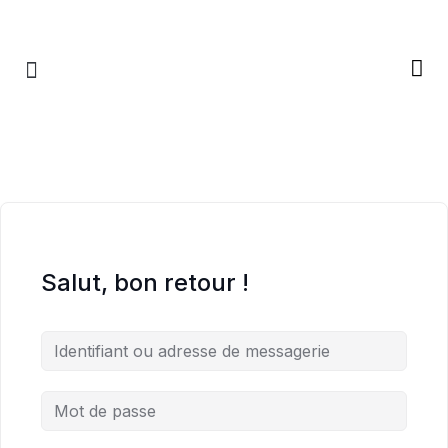
RETRAITES & RITUELS
Salut, bon retour !