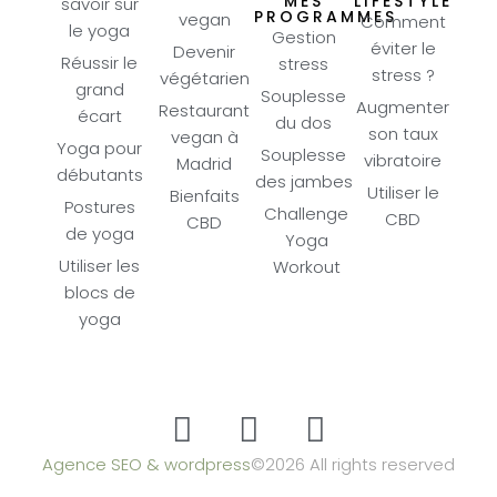
MES
LIFESTYLE
savoir sur
PROGRAMMES
vegan
Comment
le yoga
Gestion
éviter le
Devenir
Réussir le
stress
stress ?
végétarien
grand
Souplesse
Augmenter
Restaurant
écart
du dos
son taux
vegan à
Yoga pour
Souplesse
vibratoire
Madrid
débutants
des jambes
Utiliser le
Bienfaits
Postures
Challenge
CBD
CBD
de yoga
Yoga
Utiliser les
Workout
blocs de
yoga
Agence SEO & wordpress
©2026 All rights reserved