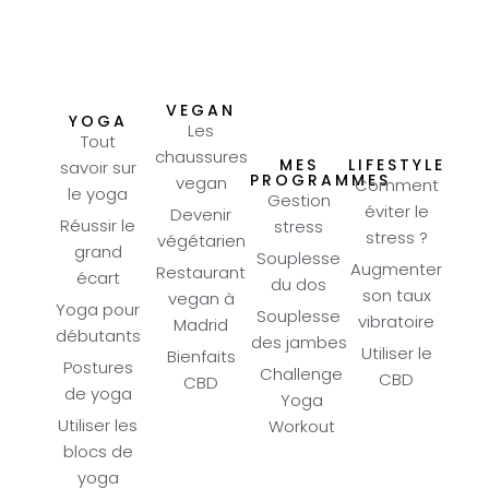
VEGAN
YOGA
Les
Tout
chaussures
MES
LIFESTYLE
savoir sur
PROGRAMMES
vegan
Comment
le yoga
Gestion
éviter le
Devenir
Réussir le
stress
stress ?
végétarien
grand
Souplesse
Augmenter
Restaurant
écart
du dos
son taux
vegan à
Yoga pour
Souplesse
vibratoire
Madrid
débutants
des jambes
Utiliser le
Bienfaits
Postures
Challenge
CBD
CBD
de yoga
Yoga
Utiliser les
Workout
blocs de
yoga