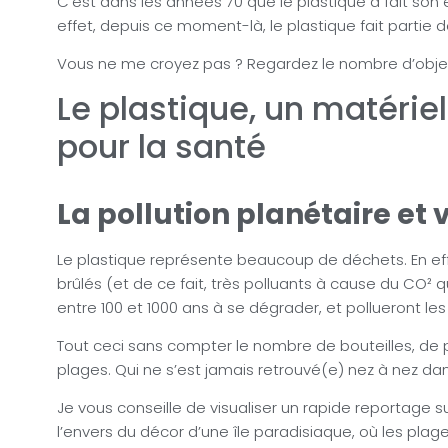
C’est dans les années 70 que le plastique a fait son e
effet, depuis ce moment-là, le plastique fait partie d
Vous ne me croyez pas ? Regardez le nombre d’objet
Le plastique, un matériel
pour la santé
La pollution planétaire et 
Le plastique représente beaucoup de déchets. En effet
brûlés (et de ce fait, très polluants à cause du CO² q
entre 100 et 1000 ans à se dégrader, et pollueront les 
Tout ceci sans compter le nombre de bouteilles, de p
plages. Qui ne s’est jamais retrouvé(e) nez à nez dan
Je vous conseille de visualiser un rapide reportage s
l’envers du décor d’une île paradisiaque, où les pla