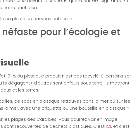
ntrée sur le devant la scène. Et quelle entrée fulgurante. En
e notre quotidien.
s en plastique qui vous entourent…
 néfaste pour l’écologie et
visuelle
, 91 % du plastique produit n’est pas recyclé. Si certains so
u’ils dégagent), d’autres sont enfouis sous terre. Ils mettront
eaux et les terres.
ailles, de sacs en plastique retrouvés dans la mer ou sur les
s la mer, avec une briquette ou une bouteille en plastique ?
ur les plages des Caraïbes. Vous pourrez voir en image,
ges sont recouvertes de déchets plastiques. C’est
ICI,
et c’est