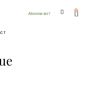
0
Abonne-toi !
CT
que