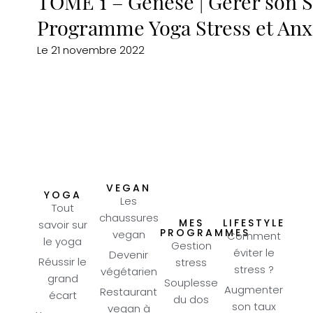
TOME 1 – Génèse | Gérer son St
Programme Yoga Stress et Anx
Le
21 novembre 2022
VEGAN
YOGA
Les
Tout
chaussures
MES
LIFESTYLE
savoir sur
PROGRAMMES
vegan
Comment
le yoga
Gestion
éviter le
Devenir
Réussir le
stress
stress ?
végétarien
grand
Souplesse
Augmenter
Restaurant
écart
du dos
son taux
vegan à