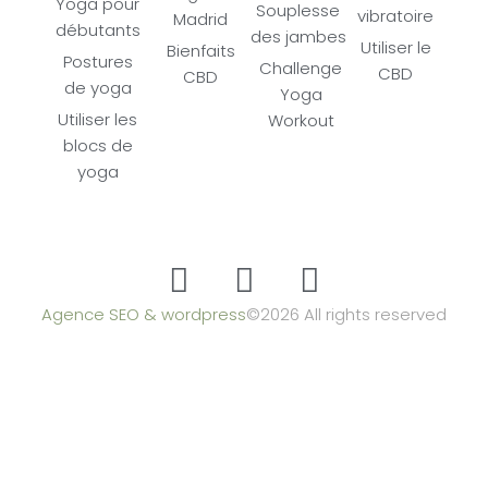
Yoga pour
Souplesse
vibratoire
Madrid
débutants
des jambes
Utiliser le
Bienfaits
Postures
Challenge
CBD
CBD
de yoga
Yoga
Utiliser les
Workout
blocs de
yoga
Agence SEO & wordpress
©2026 All rights reserved