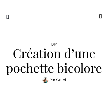
RETRAITES & RITUELS
DIY
Création d’une
pochette bicolore
Par
Cami