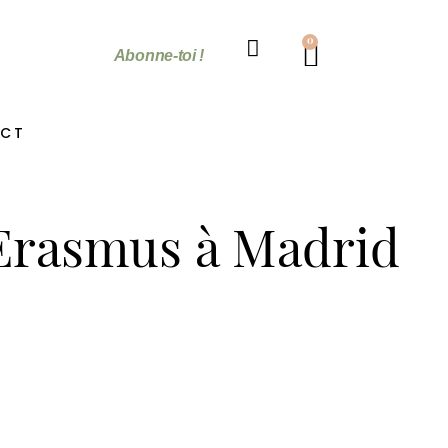
0
Abonne-toi !
CT
 Erasmus à Madrid