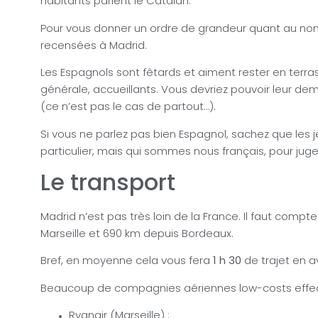
habitants parlent le Catalan.
Pour vous donner un ordre de grandeur quant au nomb
recensées à Madrid.
Les Espagnols sont fêtards et aiment rester en terras
générale, accueillants. Vous devriez pouvoir leur d
(ce n’est pas le cas de partout…).
Si vous ne parlez pas bien Espagnol, sachez que les
particulier, mais qui sommes nous français, pour juge
Le transport
Madrid n’est pas très loin de la France. Il faut compt
Marseille et 690 km depuis Bordeaux.
Bref, en moyenne cela vous fera
1 h 30
de trajet en a
Beaucoup de compagnies aériennes low-costs effect
Ryanair (Marseille) :