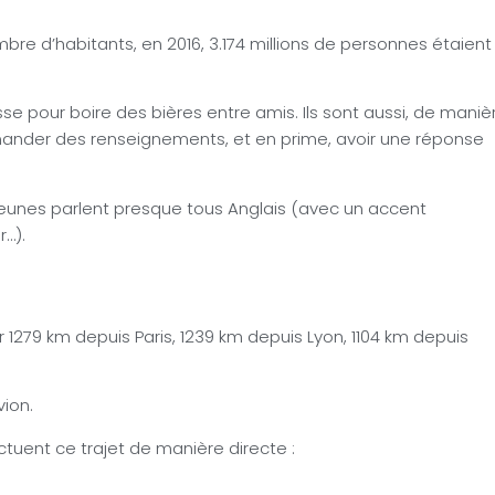
re d’habitants, en 2016, 3.174 millions de personnes étaient
se pour boire des bières entre amis. Ils sont aussi, de maniè
emander des renseignements, et en prime, avoir une réponse
 jeunes parlent presque tous Anglais (avec un accent
r…).
er 1279 km depuis Paris, 1239 km depuis Lyon, 1104 km depuis
vion.
uent ce trajet de manière directe :