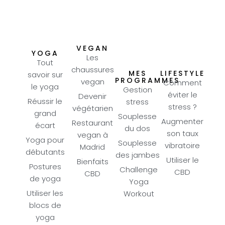
VEGAN
YOGA
Les
Tout
chaussures
MES
LIFESTYLE
savoir sur
PROGRAMMES
vegan
Comment
le yoga
Gestion
éviter le
Devenir
Réussir le
stress
stress ?
végétarien
grand
Souplesse
Augmenter
Restaurant
écart
du dos
son taux
vegan à
Yoga pour
Souplesse
vibratoire
Madrid
débutants
des jambes
Utiliser le
Bienfaits
Postures
Challenge
CBD
CBD
de yoga
Yoga
Utiliser les
Workout
blocs de
yoga