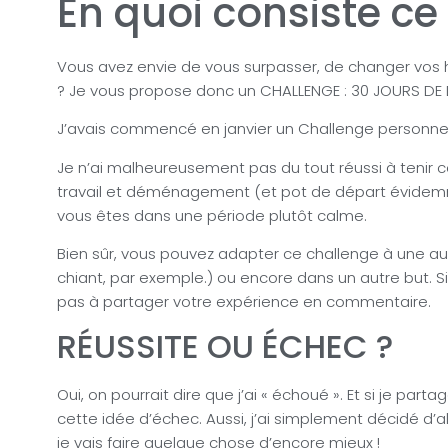
En quoi consiste ce
Vous avez envie de vous surpasser, de changer vos h
? Je vous propose donc un CHALLENGE : 30 JOURS DE
J’avais commencé en janvier un Challenge personnel : 
Je n’ai malheureusement pas du tout réussi à tenir 
travail et déménagement (et pot de départ évidem
vous êtes dans une période plutôt calme.
Bien sûr, vous pouvez adapter ce challenge à une aut
chiant, par exemple.) ou encore dans un autre but. Si c
pas à partager votre expérience en commentaire.
RÉUSSITE OU ÉCHEC ?
Oui, on pourrait dire que j’ai « échoué ». Et si je par
cette idée d’échec. Aussi, j’ai simplement décidé d’al
je vais faire quelque chose d’encore mieux !