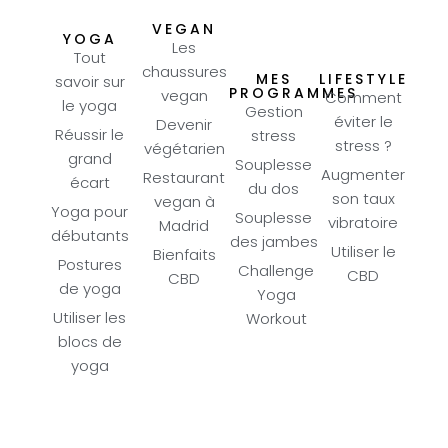
VEGAN
YOGA
Les
Tout
chaussures
MES
LIFESTYLE
savoir sur
PROGRAMMES
vegan
Comment
le yoga
Gestion
éviter le
Devenir
Réussir le
stress
stress ?
végétarien
grand
Souplesse
Augmenter
Restaurant
écart
du dos
son taux
vegan à
Yoga pour
Souplesse
vibratoire
Madrid
débutants
des jambes
Utiliser le
Bienfaits
Postures
Challenge
CBD
CBD
de yoga
Yoga
Utiliser les
Workout
blocs de
yoga