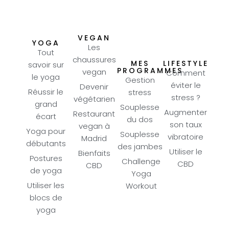
VEGAN
YOGA
Les
Tout
chaussures
MES
LIFESTYLE
savoir sur
PROGRAMMES
vegan
Comment
le yoga
Gestion
éviter le
Devenir
Réussir le
stress
stress ?
végétarien
grand
Souplesse
Augmenter
Restaurant
écart
du dos
son taux
vegan à
Yoga pour
Souplesse
vibratoire
Madrid
débutants
des jambes
Utiliser le
Bienfaits
Postures
Challenge
CBD
CBD
de yoga
Yoga
Utiliser les
Workout
blocs de
yoga