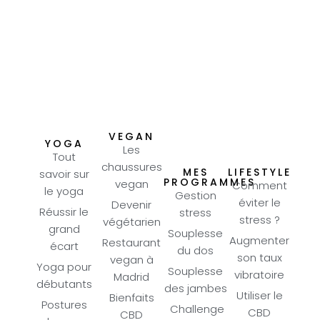
VEGAN
YOGA
Les
Tout
chaussures
MES
LIFESTYLE
savoir sur
PROGRAMMES
vegan
Comment
le yoga
Gestion
éviter le
Devenir
Réussir le
stress
stress ?
végétarien
grand
Souplesse
Augmenter
Restaurant
écart
du dos
son taux
vegan à
Yoga pour
Souplesse
vibratoire
Madrid
débutants
des jambes
Utiliser le
Bienfaits
Postures
Challenge
CBD
CBD